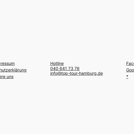
pressum
Hotline
Fac
040 641 73 76
hutzerklärung
Goo
info@top-tour-hamburg.de
ere uns
*